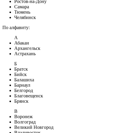
Ростов-на-Дону
Самара
Тюмень
Челябинск
По алфавиту:
А
Абакан
Архангельск
Астрахань
Б
Братск
Бийск
Балашиха
Барнаул
Белгород
Благовещенск
Брянск
В
Воронеж
Волгоград
Великий Новгород
Владивосток