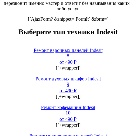
перезвонит именно мастер и ответит без навязывания каких -
либо услуг.
[[AjaxForm? &snippet=`FormIt` &form=`
Выберите тип техники Indesit
Ремонт варочных панелей Indesit
8
от 490 ₽
[[+wrapper]]
Ремонт духовых шкафов Indesit
9
от 490 ₽
[[+wrapper]]
Ремонт кофемашин Indesit
10
от 490 ₽
[[+wrapper]]
Ремонт микроволновых печей Indesit