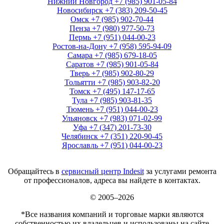
Нижний Новгород
+7 (985) 901-05-84
Новосибирск
+7 (383) 209-50-45
Омск
+7 (985) 902-70-44
Пенза
+7 (980) 977-50-73
Пермь
+7 (951) 044-00-23
Ростов-на-Дону
+7 (958) 595-94-09
Самара
+7 (985) 679-18-05
Саратов
+7 (985) 901-05-84
Тверь
+7 (985) 902-80-29
Тольятти
+7 (985) 903-82-20
Томск
+7 (495) 147-17-65
Тула
+7 (985) 903-81-35
Тюмень
+7 (951) 044-00-23
Ульяновск
+7 (983) 071-02-99
Уфа
+7 (347) 201-73-30
Челябинск
+7 (351) 220-90-45
Ярославль
+7 (951) 044-00-23
Обращайтесь в
сервисный центр Indesit
за услугами ремонта
от профессионалов, адреса вы найдете в контактах.
© 2005–2026
*Все названия компаний и торговые марки являются
собственностью их владельцев и использованы на сайте