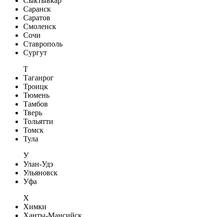
Сыктывкар
Саранск
Саратов
Смоленск
Сочи
Ставрополь
Сургут
Т
Таганрог
Троицк
Тюмень
Тамбов
Тверь
Тольятти
Томск
Тула
У
Улан-Удэ
Ульяновск
Уфа
Х
Химки
Ханты-Мансийск