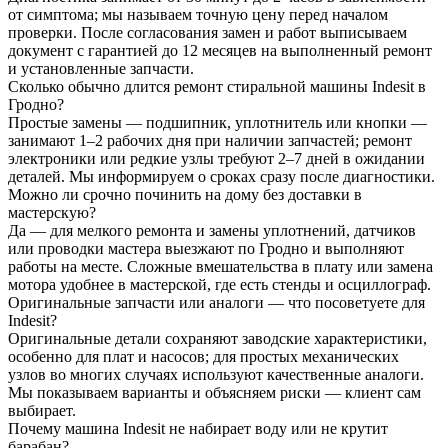
от симптома; мы называем точную цену перед началом
проверки. После согласования замен и работ выписываем
документ с гарантией до 12 месяцев на выполненный ремонт
и установленные запчасти.
Сколько обычно длится ремонт стиральной машины Indesit в
Гродно?
Простые замены — подшипник, уплотнитель или кнопки —
занимают 1–2 рабочих дня при наличии запчастей; ремонт
электроники или редкие узлы требуют 2–7 дней в ожидании
деталей. Мы информируем о сроках сразу после диагностики.
Можно ли срочно починить на дому без доставки в
мастерскую?
Да — для мелкого ремонта и замены уплотнений, датчиков
или проводки мастера выезжают по Гродно и выполняют
работы на месте. Сложные вмешательства в плату или замена
мотора удобнее в мастерской, где есть стенды и осциллограф.
Оригинальные запчасти или аналоги — что посоветуете для
Indesit?
Оригинальные детали сохраняют заводские характеристики,
особенно для плат и насосов; для простых механических
узлов во многих случаях используют качественные аналоги.
Мы показываем варианты и объясняем риски — клиент сам
выбирает.
Почему машина Indesit не набирает воду или не крутит
барабан?