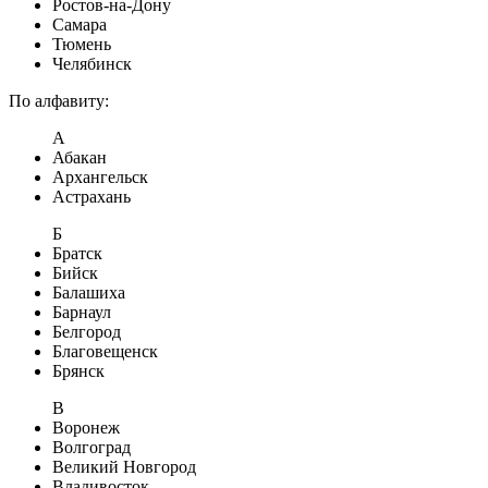
Ростов-на-Дону
Самара
Тюмень
Челябинск
По алфавиту:
А
Абакан
Архангельск
Астрахань
Б
Братск
Бийск
Балашиха
Барнаул
Белгород
Благовещенск
Брянск
В
Воронеж
Волгоград
Великий Новгород
Владивосток