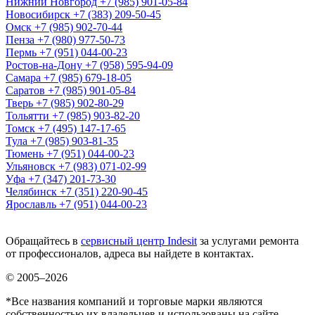
Нижний Новгород
+7 (985) 901-05-84
Новосибирск
+7 (383) 209-50-45
Омск
+7 (985) 902-70-44
Пенза
+7 (980) 977-50-73
Пермь
+7 (951) 044-00-23
Ростов-на-Дону
+7 (958) 595-94-09
Самара
+7 (985) 679-18-05
Саратов
+7 (985) 901-05-84
Тверь
+7 (985) 902-80-29
Тольятти
+7 (985) 903-82-20
Томск
+7 (495) 147-17-65
Тула
+7 (985) 903-81-35
Тюмень
+7 (951) 044-00-23
Ульяновск
+7 (983) 071-02-99
Уфа
+7 (347) 201-73-30
Челябинск
+7 (351) 220-90-45
Ярославль
+7 (951) 044-00-23
Обращайтесь в
сервисный центр Indesit
за услугами ремонта
от профессионалов, адреса вы найдете в контактах.
© 2005–2026
*Все названия компаний и торговые марки являются
собственностью их владельцев и использованы на сайте